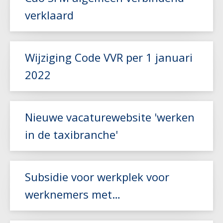
verklaard
Lees meer
Wijziging Code VVR per 1 januari
Lees meer
2022
Lees meer
Nieuwe vacaturewebsite 'werken
in de taxibranche'
Subsidie voor werkplek voor
Lees meer
werknemers met
arbeidsbeperking
Lees meer