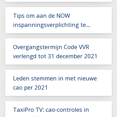
Lees meer
Tips om aan de NOW
inspanningsverplichting te
voldoen
Lees meer
Overgangstermijn Code VVR
verlengd tot 31 december 2021
Leden stemmen in met nieuwe
cao per 2021
Lees meer
Lees meer
TaxiPro TV: cao-controles in