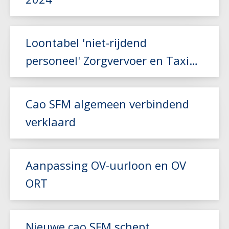
Lees meer
Loontabel 'niet-rijdend
personeel' Zorgvervoer en Taxi
aangepast
Lees meer
Cao SFM algemeen verbindend
verklaard
Lees meer
Aanpassing OV-uurloon en OV
ORT
Lees meer
Nieuwe cao SFM schept