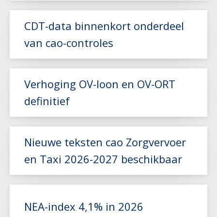
CDT-data binnenkort onderdeel
van cao-controles
Lees meer
Verhoging OV-loon en OV-ORT
definitief
Lees meer
Nieuwe teksten cao Zorgvervoer
en Taxi 2026-2027 beschikbaar
Lees meer
NEA-index 4,1% in 2026