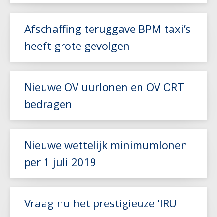
Afschaffing teruggave BPM taxi’s
Lees meer
heeft grote gevolgen
Lees meer
Nieuwe OV uurlonen en OV ORT
bedragen
Nieuwe wettelijk minimumlonen
Lees meer
per 1 juli 2019
Lees meer
Vraag nu het prestigieuze 'IRU