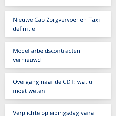
Lees meer
Nieuwe Cao Zorgvervoer en Taxi
definitief
Model arbeidscontracten
vernieuwd
Lees meer
Lees meer
Overgang naar de CDT: wat u
moet weten
Lees meer
Verplichte opleidingsdag vanaf