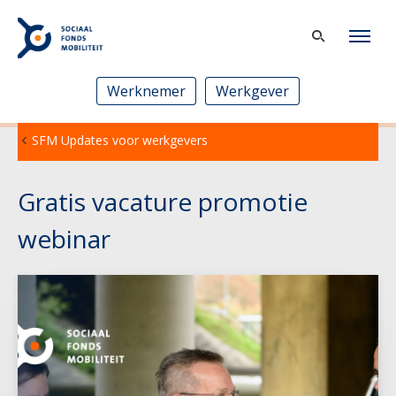
Werknemer
Werkgever
SFM Updates voor werkgevers
Gratis vacature promotie
webinar