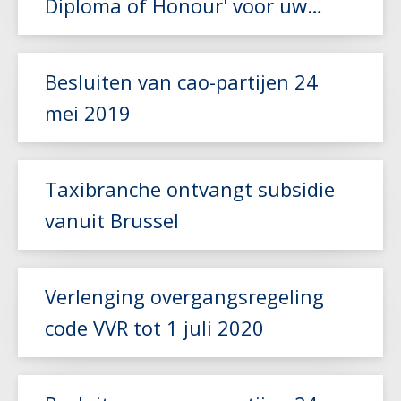
Diploma of Honour' voor uw
chauffeur aan!
Lees meer
Besluiten van cao-partijen 24
mei 2019
Lees meer
Taxibranche ontvangt subsidie
vanuit Brussel
Lees meer
Verlenging overgangsregeling
code VVR tot 1 juli 2020