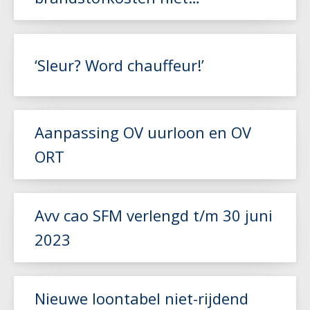
gecompenseerd door NEA-index
Lees meer
‘Sleur? Word chauffeur!’
Aanpassing OV uurloon en OV
ORT
Lees meer
Lees meer
Avv cao SFM verlengd t/m 30 juni
2023
Lees meer
Nieuwe loontabel niet-rijdend