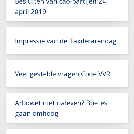
Besluiten van cao-partijen 24
Lees meer
april 2019
Lees meer
Impressie van de Taxilerarendag
Lees meer
Veel gestelde vragen Code VVR
Lees meer
Arbowet niet naleven? Boetes
gaan omhoog