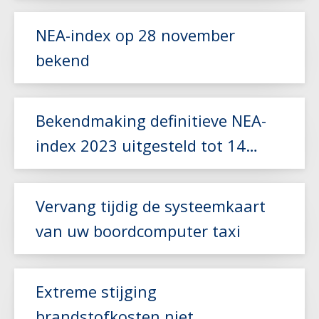
Lees meer
NEA-index op 28 november
bekend
Lees meer
Bekendmaking definitieve NEA-
index 2023 uitgesteld tot 14
november
Lees meer
Vervang tijdig de systeemkaart
van uw boordcomputer taxi
Extreme stijging
Lees meer
brandstofkosten niet