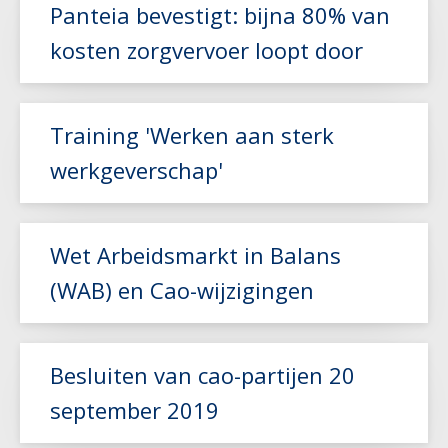
Lees meer
Panteia bevestigt: bijna 80% van
kosten zorgvervoer loopt door
Lees meer
Training 'Werken aan sterk
werkgeverschap'
Lees meer
Wet Arbeidsmarkt in Balans
(WAB) en Cao-wijzigingen
Lees meer
Besluiten van cao-partijen 20
september 2019
Lees meer