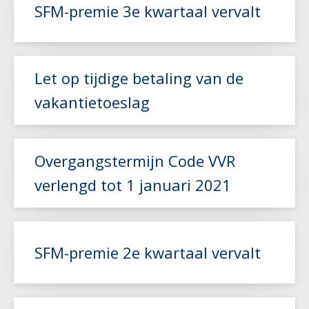
Lees meer
SFM-premie 3e kwartaal vervalt
Lees meer
Let op tijdige betaling van de
vakantietoeslag
Lees meer
Overgangstermijn Code VVR
verlengd tot 1 januari 2021
Lees meer
SFM-premie 2e kwartaal vervalt