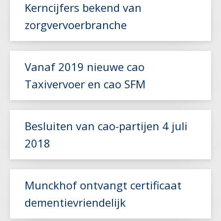
Kerncijfers bekend van
Lees meer
zorgvervoerbranche
Lees meer
Vanaf 2019 nieuwe cao
Taxivervoer en cao SFM
Besluiten van cao-partijen 4 juli
Lees meer
2018
Lees meer
Munckhof ontvangt certificaat
dementievriendelijk