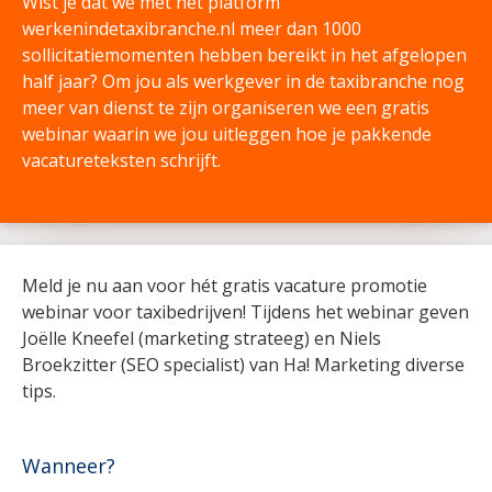
Wist je dat we met het platform
werkenindetaxibranche.nl meer dan 1000
sollicitatiemomenten hebben bereikt in het afgelopen
half jaar? Om jou als werkgever in de taxibranche nog
meer van dienst te zijn organiseren we een gratis
webinar waarin we jou uitleggen hoe je pakkende
vacatureteksten schrijft.
Meld je nu aan voor hét gratis vacature promotie
webinar voor taxibedrijven! Tijdens het webinar geven
Joëlle Kneefel (marketing strateeg) en Niels
Broekzitter (SEO specialist) van Ha! Marketing diverse
tips.
Wanneer?