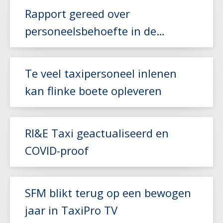
Rapport gereed over
personeelsbehoefte in de
zorgvervoer- en taxisector
Lees meer
Te veel taxipersoneel inlenen
kan flinke boete opleveren
RI&E Taxi geactualiseerd en
Lees meer
COVID-proof
Lees meer
SFM blikt terug op een bewogen
jaar in TaxiPro TV