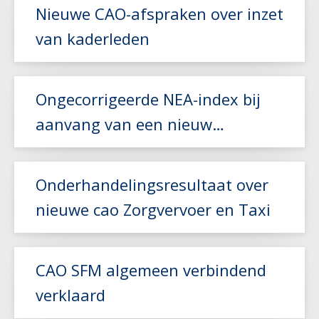
Lees meer
Nieuwe CAO-afspraken over inzet
van kaderleden
Lees meer
Ongecorrigeerde NEA-index bij
aanvang van een nieuw
vervoerscontract
Lees meer
Onderhandelingsresultaat over
nieuwe cao Zorgvervoer en Taxi
Lees meer
CAO SFM algemeen verbindend
verklaard