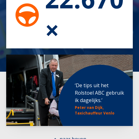
‘De tips uit het
Rolstoel ABC gebruik
ik dagelijks.’
Peter van Dijk,
Taxichauffeur Venlo
naar boven