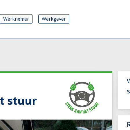
Werknemer
Werkgever
W
s
t stuur