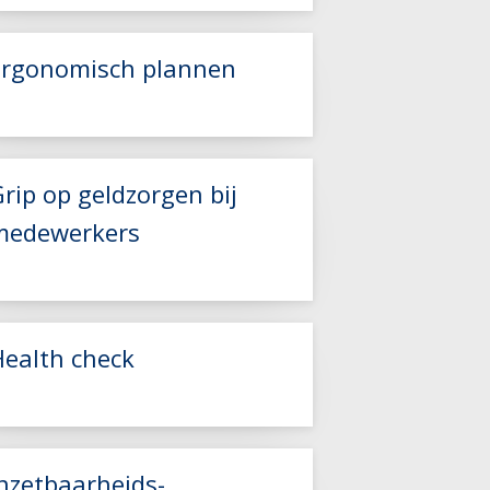
Ergonomisch plannen
rip op geldzorgen bij
medewerkers
Lees meer
Lees meer
Health check
Lees meer
Inzetbaarheids-