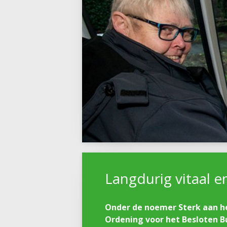
Langdurig vitaal 
Onder de noemer Sterk aan he
Ordening voor het Besloten Bu