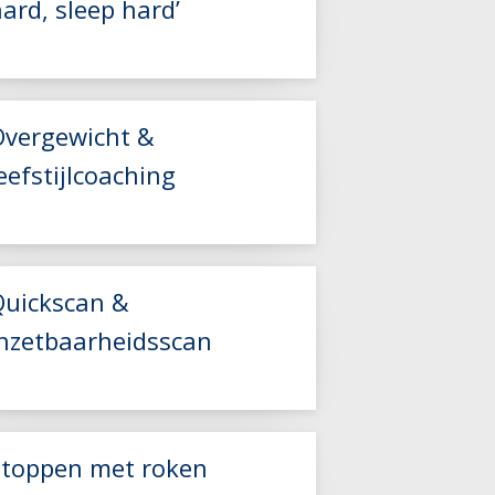
ard, sleep hard’
Lees meer
Overgewicht &
eefstijlcoaching
Lees meer
Quickscan &
inzetbaarheidsscan
Lees meer
Lees meer
Stoppen met roken