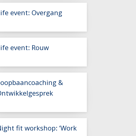
Life event: Overgang
Lees meer
Life event: Rouw
Lees meer
Lees meer
Loopbaancoaching &
Ontwikkelgesprek
Lees meer
ight fit workshop: ‘Work