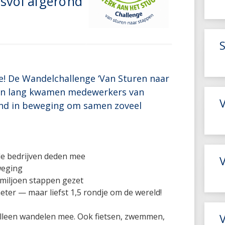
esvol afgerond
e! De Wandelchallenge ‘Van Sturen naar
ken lang kwamen medewerkers van
V
land in beweging om samen zoveel
de bedrijven deden mee
weging
iljoen stappen gezet
ter — maar liefst 1,5 rondje om de wereld!
 alleen wandelen mee. Ook fietsen, zwemmen,