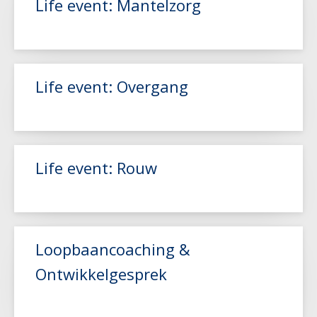
Life event: Mantelzorg
Lees meer
Life event: Overgang
Lees meer
Life event: Rouw
Lees meer
Loopbaancoaching &
Ontwikkelgesprek
Lees meer