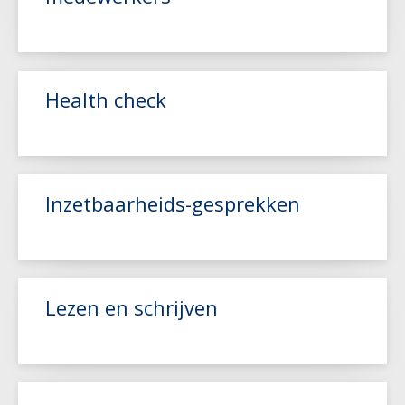
Health check
Lees meer
Inzetbaarheids-gesprekken
Lees meer
Lezen en schrijven
Lees meer