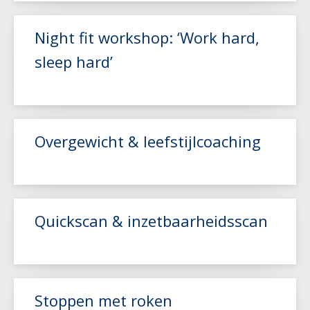
Night fit workshop: ‘Work hard,
sleep hard’
Lees meer
Overgewicht & leefstijlcoaching
Lees meer
Quickscan & inzetbaarheidsscan
Lees meer
Lees meer
Stoppen met roken