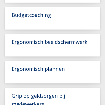
Budgetcoaching
Lees meer
Lees meer
Ergonomisch beeldschermwerk
Lees meer
Ergonomisch plannen
Grip op geldzorgen bij
Lees meer
medewerkers
Lees meer