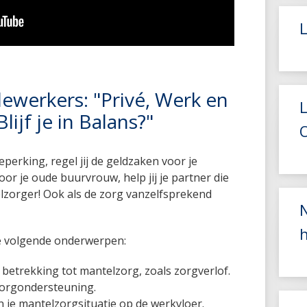
werkers: "Privé, Werk en
ijf je in Balans?"
eperking, regel jij de geldzaken voor je
r je oude buurvrouw, help jij je partner die
telzorger! Ook als de zorg vanzelfsprekend
N
h
e volgende onderwerpen:
 betrekking tot mantelzorg, zoals zorgverlof.
orgondersteuning.
je mantelzorgsituatie op de werkvloer.