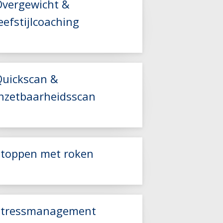
Overgewicht &
eefstijlcoaching
Lees meer
Quickscan &
inzetbaarheidsscan
Lees meer
Lees meer
Stoppen met roken
Stressmanagement