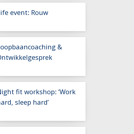
Life event: Rouw
Lees meer
Lees meer
Loopbaancoaching &
Ontwikkelgesprek
Lees meer
ight fit workshop: ‘Work
ard, sleep hard’
Lees meer