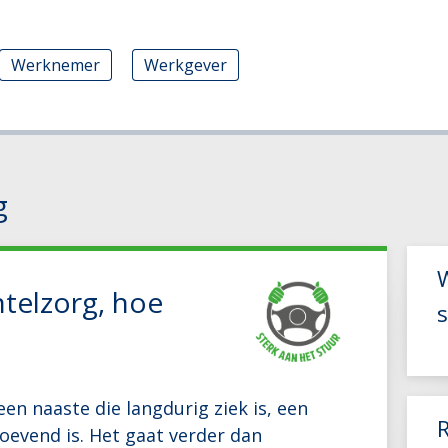
Werknemer
Werkgever
g
W
ntelzorg, hoe
s
en naaste die langdurig ziek is, een
oevend is. Het gaat verder dan