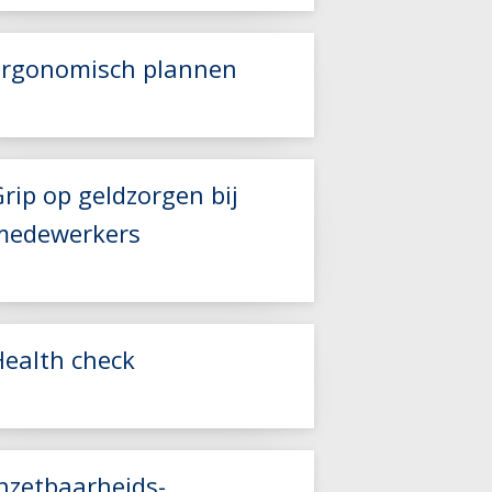
Ergonomisch plannen
rip op geldzorgen bij
medewerkers
Lees meer
Lees meer
Health check
Lees meer
Inzetbaarheids-