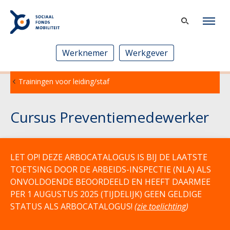
Werknemer
Werkgever
Trainingen voor leiding/staf
Cursus Preventiemedewerker
LET OP! DEZE ARBOCATALOGUS IS BIJ DE LAATSTE
TOETSING DOOR DE ARBEIDS-INSPECTIE (NLA) ALS
ONVOLDOENDE BEOORDEELD EN HEEFT DAARMEE
PER 1 AUGUSTUS 2025 (TIJDELIJK) GEEN GELDIGE
STATUS ALS ARBOCATALOGUS!
(
zie toelichting
)