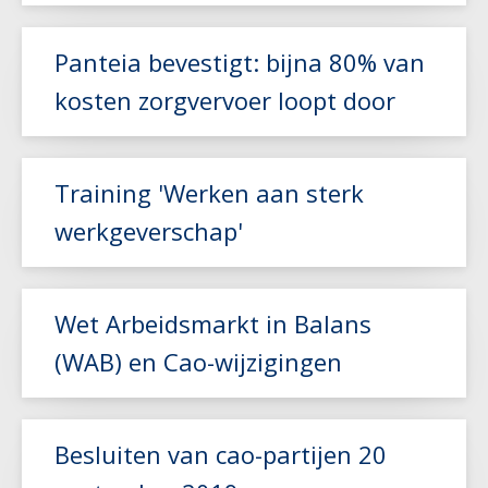
Lees meer
Panteia bevestigt: bijna 80% van
kosten zorgvervoer loopt door
Lees meer
Training 'Werken aan sterk
werkgeverschap'
Lees meer
Wet Arbeidsmarkt in Balans
(WAB) en Cao-wijzigingen
Lees meer
Besluiten van cao-partijen 20