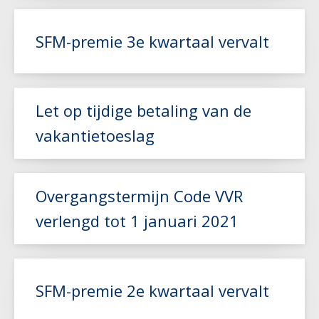
Lees meer
SFM-premie 3e kwartaal vervalt
Lees meer
Let op tijdige betaling van de
vakantietoeslag
Lees meer
Overgangstermijn Code VVR
verlengd tot 1 januari 2021
Lees meer
SFM-premie 2e kwartaal vervalt