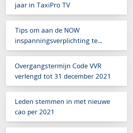
jaar in TaxiPro TV
Lees meer
Tips om aan de NOW
inspanningsverplichting te
voldoen
Lees meer
Overgangstermijn Code VVR
verlengd tot 31 december 2021
Leden stemmen in met nieuwe
cao per 2021
Lees meer
Lees meer