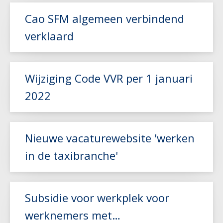
Cao SFM algemeen verbindend
verklaard
Lees meer
Wijziging Code VVR per 1 januari
Lees meer
2022
Lees meer
Nieuwe vacaturewebsite 'werken
in de taxibranche'
Subsidie voor werkplek voor
Lees meer
werknemers met