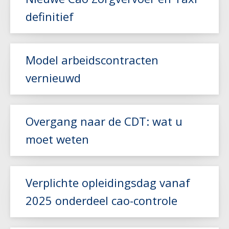
definitief
Model arbeidscontracten
vernieuwd
Lees meer
Lees meer
Overgang naar de CDT: wat u
moet weten
Lees meer
Verplichte opleidingsdag vanaf
2025 onderdeel cao-controle
Lees meer