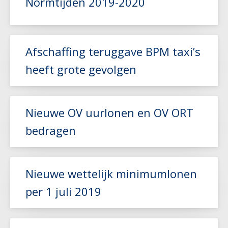
Normtijden 2019-2020
Afschaffing teruggave BPM taxi’s
Lees meer
heeft grote gevolgen
Lees meer
Nieuwe OV uurlonen en OV ORT
bedragen
Nieuwe wettelijk minimumlonen
Lees meer
per 1 juli 2019
Lees meer