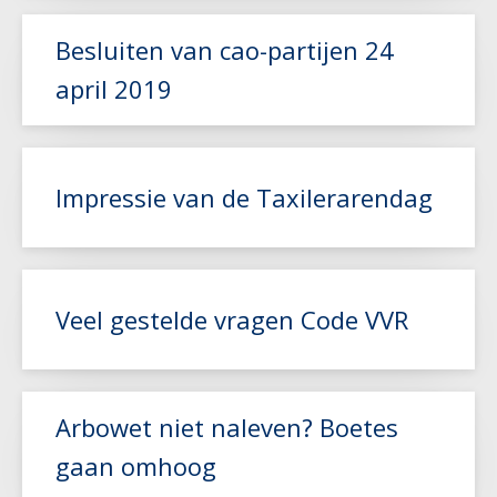
Besluiten van cao-partijen 24
Lees meer
april 2019
Lees meer
Impressie van de Taxilerarendag
Lees meer
Veel gestelde vragen Code VVR
Lees meer
Arbowet niet naleven? Boetes
gaan omhoog