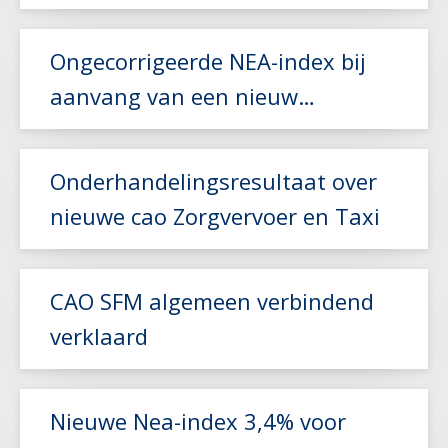
Lees meer
Ongecorrigeerde NEA-index bij
aanvang van een nieuw
vervoerscontract
Lees meer
Onderhandelingsresultaat over
nieuwe cao Zorgvervoer en Taxi
Lees meer
CAO SFM algemeen verbindend
verklaard
Lees meer
Nieuwe Nea-index 3,4% voor