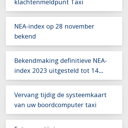
klachtenmeldpunt Taxi
Lees meer
NEA-index op 28 november
bekend
Lees meer
Bekendmaking definitieve NEA-
index 2023 uitgesteld tot 14
november
Lees meer
Vervang tijdig de systeemkaart
van uw boordcomputer taxi