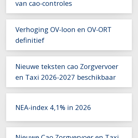
van cao-controles
Lees meer
Verhoging OV-loon en OV-ORT
definitief
Lees meer
Nieuwe teksten cao Zorgvervoer
en Taxi 2026-2027 beschikbaar
Lees meer
NEA-index 4,1% in 2026
Lees meer
Nieuwe Cao Zorgvervoer en Taxi