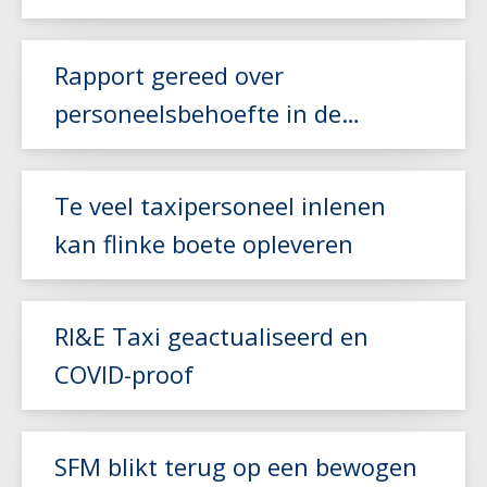
arbeidsbeperking
Lees meer
Rapport gereed over
personeelsbehoefte in de
zorgvervoer- en taxisector
Lees meer
Te veel taxipersoneel inlenen
kan flinke boete opleveren
RI&E Taxi geactualiseerd en
Lees meer
COVID-proof
Lees meer
SFM blikt terug op een bewogen