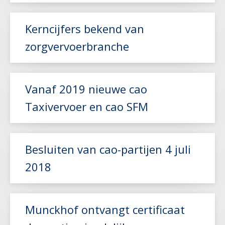
Kerncijfers bekend van
Lees meer
zorgvervoerbranche
Lees meer
Vanaf 2019 nieuwe cao
Taxivervoer en cao SFM
Besluiten van cao-partijen 4 juli
Lees meer
2018
Lees meer
Munckhof ontvangt certificaat