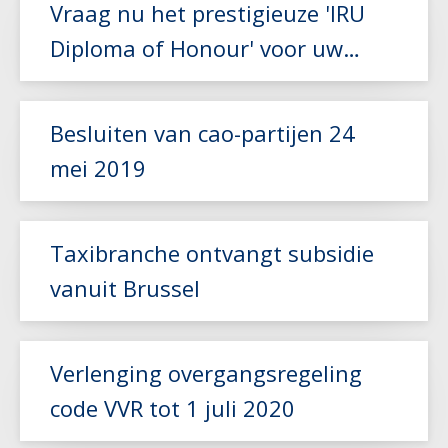
Vraag nu het prestigieuze 'IRU
Diploma of Honour' voor uw
chauffeur aan!
Lees meer
Besluiten van cao-partijen 24
mei 2019
Lees meer
Taxibranche ontvangt subsidie
vanuit Brussel
Lees meer
Verlenging overgangsregeling
code VVR tot 1 juli 2020