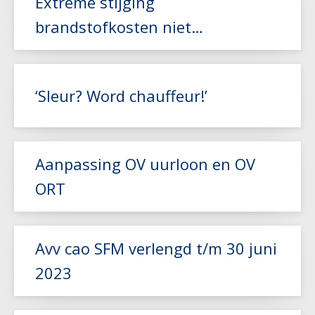
Extreme stijging
Lees meer
brandstofkosten niet
gecompenseerd door NEA-index
Lees meer
‘Sleur? Word chauffeur!’
Aanpassing OV uurloon en OV
ORT
Lees meer
Lees meer
Avv cao SFM verlengd t/m 30 juni
2023
Lees meer