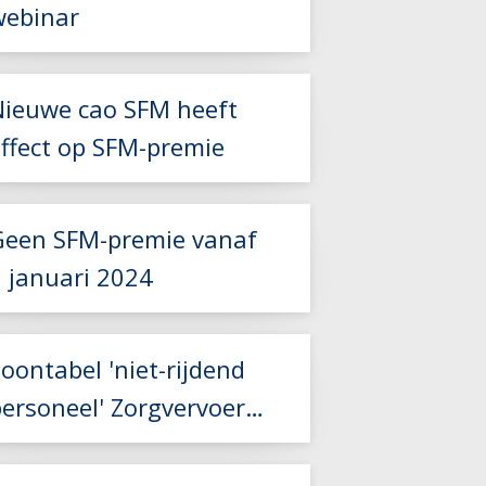
webinar
Nieuwe cao SFM heeft
Lees meer
effect op SFM-premie
Lees meer
Geen SFM-premie vanaf
1 januari 2024
oontabel 'niet-rijdend
personeel' Zorgvervoer
Lees meer
en Taxi aangepast