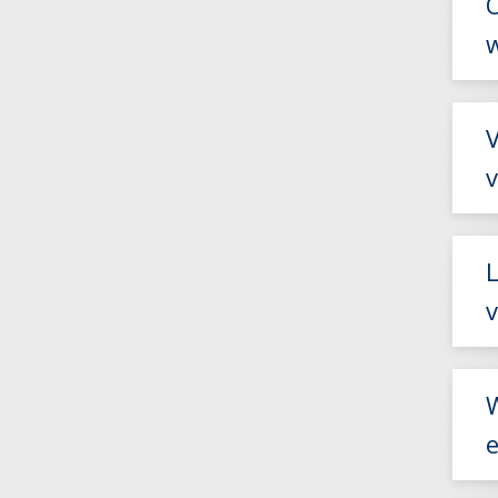
V
L
v