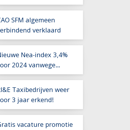
Zorgvervoer en Taxi
CAO SFM algemeen
Lees meer
verbindend verklaard
Lees meer
Nieuwe Nea-index 3,4%
voor 2024 vanwege
foutieve berekening
Lees meer
RI&E Taxibedrijven weer
oor 3 jaar erkend!
Lees meer
Gratis vacature promotie