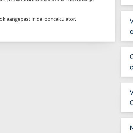
k aangepast in de looncalculator.
V
O