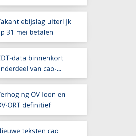
2027
akantiebijslag uiterlijk
op 31 mei betalen
Lees meer
Lees meer
CDT-data binnenkort
onderdeel van cao-
Lees meer
controles
Verhoging OV-loon en
V-ORT definitief
Lees meer
Nieuwe teksten cao