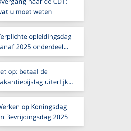
Overgang naar de CDT:
Lees meer
wat u moet weten
Lees meer
Lees meer
erplichte opleidingsdag
vanaf 2025 onderdeel
Lees meer
cao-controle
et op: betaal de
akantiebijslag uiterlijk
31 mei
Lees meer
Werken op Koningsdag
en Bevrijdingsdag 2025
Lees meer