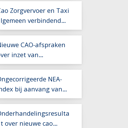
Cao Zorgvervoer en Taxi
algemeen verbindend
verklaard
Nieuwe CAO-afspraken
ver inzet van
Lees meer
kaderleden
Ongecorrigeerde NEA-
index bij aanvang van
Lees meer
een nieuw
vervoerscontract
Lees meer
Onderhandelingsresulta
at over nieuwe cao