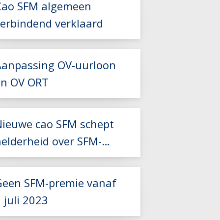
Cao SFM algemeen
Lees meer
verbindend verklaard
Aanpassing OV-uurloon
Lees meer
en OV ORT
Nieuwe cao SFM schept
Lees meer
helderheid over SFM-
Lees meer
premie
Geen SFM-premie vanaf
 juli 2023