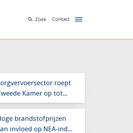
Contact
Zoek
Zorgvervoersector roept
Tweede Kamer op tot
teun bij hoge
brandstofkosten
Hoge brandstofprijzen
van invloed op NEA-index