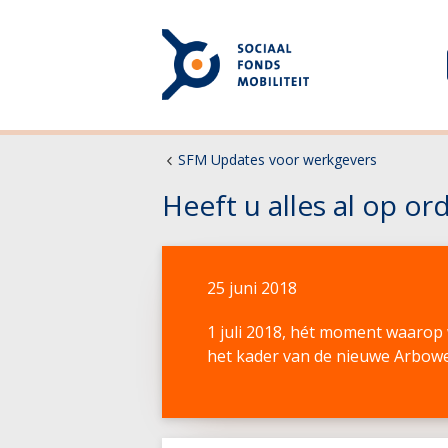
SFM Updates voor werkgevers
Heeft u alles al op or
25 juni 2018
1 juli 2018, hét moment waarop
het kader van de nieuwe Arbowe