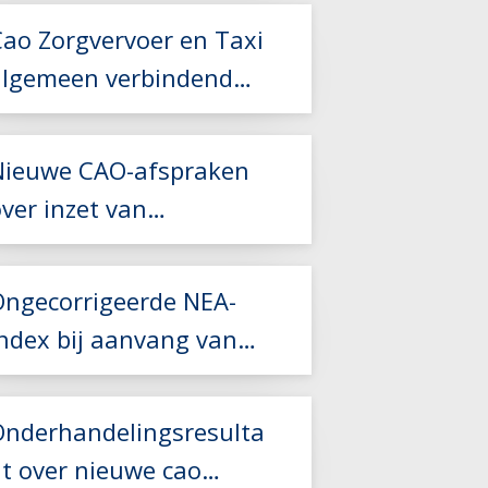
Cao Zorgvervoer en Taxi
algemeen verbindend
verklaard
Nieuwe CAO-afspraken
ver inzet van
Lees meer
kaderleden
Ongecorrigeerde NEA-
index bij aanvang van
Lees meer
een nieuw
vervoerscontract
Lees meer
Onderhandelingsresulta
at over nieuwe cao