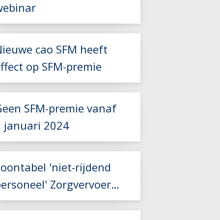
webinar
Nieuwe cao SFM heeft
Lees meer
effect op SFM-premie
Lees meer
Geen SFM-premie vanaf
1 januari 2024
oontabel 'niet-rijdend
personeel' Zorgvervoer
Lees meer
en Taxi aangepast