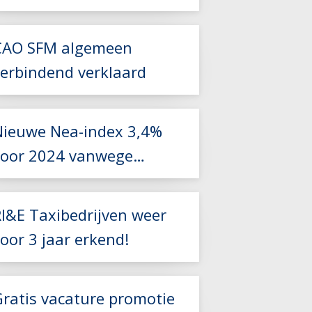
Zorgvervoer en Taxi
CAO SFM algemeen
Lees meer
verbindend verklaard
Lees meer
Nieuwe Nea-index 3,4%
voor 2024 vanwege
foutieve berekening
Lees meer
RI&E Taxibedrijven weer
oor 3 jaar erkend!
Lees meer
Gratis vacature promotie