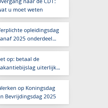
Overgang naar de CDT:
Lees meer
wat u moet weten
Lees meer
Lees meer
erplichte opleidingsdag
vanaf 2025 onderdeel
Lees meer
cao-controle
et op: betaal de
akantiebijslag uiterlijk
31 mei
Lees meer
Werken op Koningsdag
en Bevrijdingsdag 2025
Lees meer