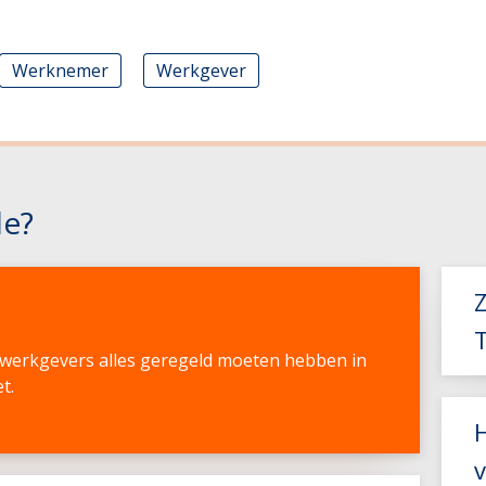
Werknemer
Werkgever
de?
 werkgevers alles geregeld moeten hebben in
s
t.