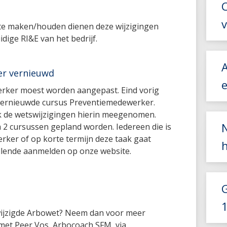
l te maken/houden dienen deze wijzigingen
dige RI&E van het bedrijf.
er vernieuwd
rker moest worden aangepast. Eind vorig
n vernieuwde cursus Preventiemedewerker.
k de wetswijzigingen hierin meegenomen.
 2 cursussen gepland worden. Iedereen die is
rker of op korte termijn deze taak gaat
ellende aanmelden op onze website.
1
wijzigde Arbowet? Neem dan voor meer
 met Peer Vos, Arbocoach SFM, via