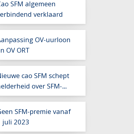
Cao SFM algemeen
Lees meer
verbindend verklaard
Aanpassing OV-uurloon
Lees meer
en OV ORT
Nieuwe cao SFM schept
Lees meer
helderheid over SFM-
Lees meer
premie
Geen SFM-premie vanaf
 juli 2023