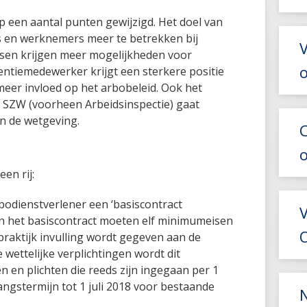
op een aantal punten gewijzigd. Het doel van
s en werknemers meer te betrekken bij
V
rtsen krijgen meer mogelijkheden voor
entiemedewerker krijgt een sterkere positie
eer invloed op het arbobeleid. Ook het
ie SZW (voorheen Arbeidsinspectie) gaat
n de wetgeving.
en rij:
odienstverlener een ‘basiscontract
 In het basiscontract moeten elf minimumeisen
O
raktijk invulling wordt gegeven aan de
wettelijke verplichtingen wordt dit
 en plichten die reeds zijn ingegaan per 1
angstermijn tot 1 juli 2018 voor bestaande