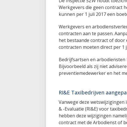
De Inspectie SZW houdt toezich
Werkgevers die geen contract h
kunnen per 1 juli 2017 een boete
Werkgevers en arbodienstverlener
contracten aan te passen. Aanp
het bestaande contract of door e
contracten moeten direct per 1 j
Bedrijfsartsen en arbodiensten
Bijvoorbeeld als zij niet advis
preventiemedewerker en het 
RI&E Taxibedrijven aangepa
Vanwege deze wetswijzigingen is 
& -Evaluatie (RI&E) voor taxibe
hebben deze wijzigingen nameli
contract met de Arbodienst of be