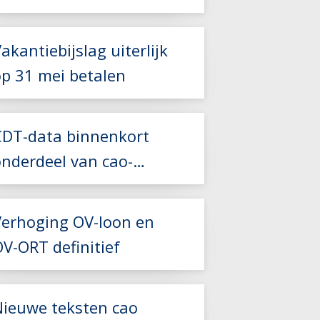
2027
akantiebijslag uiterlijk
op 31 mei betalen
Lees meer
Lees meer
CDT-data binnenkort
onderdeel van cao-
Lees meer
controles
Verhoging OV-loon en
V-ORT definitief
Lees meer
Nieuwe teksten cao