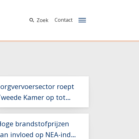
Contact
Zoek
Zorgvervoersector roept
Tweede Kamer op tot
teun bij hoge
brandstofkosten
Hoge brandstofprijzen
van invloed op NEA-index