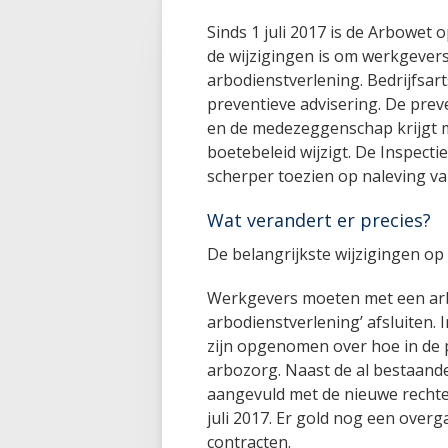
Sinds 1 juli 2017 is de Arbowet 
de wijzigingen is om werkgever
arbodienstverlening. Bedrijfsa
preventieve advisering. De prev
en de medezeggenschap krijgt m
boetebeleid wijzigt. De Inspect
scherper toezien op naleving va
Wat verandert er precies?
De belangrijkste wijzigingen op e
Werkgevers moeten met een arb
arbodienstverlening’ afsluiten.
zijn opgenomen over hoe in de p
arbozorg. Naast de al bestaande 
aangevuld met de nieuwe rechten
juli 2017. Er gold nog een overg
contracten.