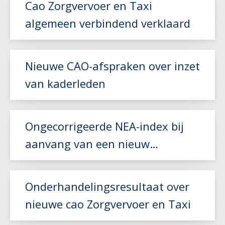
Cao Zorgvervoer en Taxi
algemeen verbindend verklaard
Lees meer
Nieuwe CAO-afspraken over inzet
van kaderleden
Lees meer
Ongecorrigeerde NEA-index bij
aanvang van een nieuw
vervoerscontract
Lees meer
Onderhandelingsresultaat over
nieuwe cao Zorgvervoer en Taxi