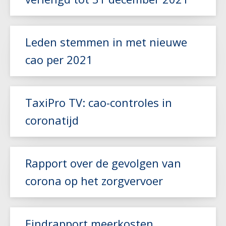
Leden stemmen in met nieuwe
cao per 2021
Lees meer
Lees meer
TaxiPro TV: cao-controles in
coronatijd
Rapport over de gevolgen van
Lees meer
corona op het zorgvervoer
Lees meer
Eindrapport meerkosten