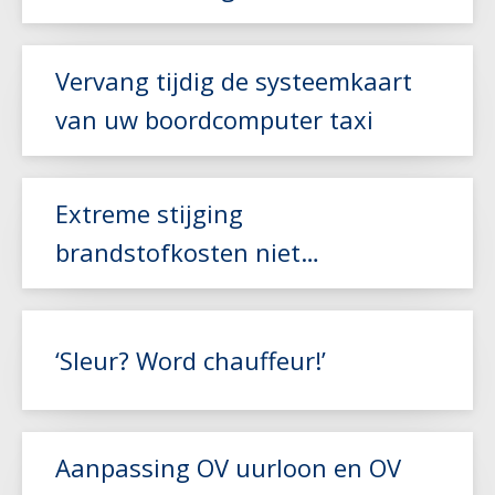
november
Lees meer
Vervang tijdig de systeemkaart
van uw boordcomputer taxi
Extreme stijging
Lees meer
brandstofkosten niet
gecompenseerd door NEA-index
Lees meer
‘Sleur? Word chauffeur!’
Aanpassing OV uurloon en OV