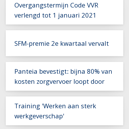
Overgangstermijn Code VVR
verlengd tot 1 januari 2021
Lees meer
SFM-premie 2e kwartaal vervalt
Lees meer
Panteia bevestigt: bijna 80% van
kosten zorgvervoer loopt door
Lees meer
Training 'Werken aan sterk
werkgeverschap'