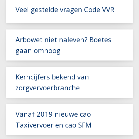
Veel gestelde vragen Code VVR
Lees meer
Arbowet niet naleven? Boetes
gaan omhoog
Kerncijfers bekend van
Lees meer
zorgvervoerbranche
Lees meer
Vanaf 2019 nieuwe cao
Taxivervoer en cao SFM