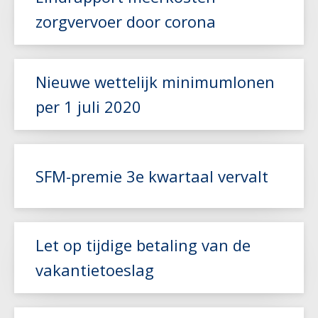
zorgvervoer door corona
Nieuwe wettelijk minimumlonen
Lees meer
per 1 juli 2020
Lees meer
SFM-premie 3e kwartaal vervalt
Lees meer
Let op tijdige betaling van de
vakantietoeslag
Lees meer