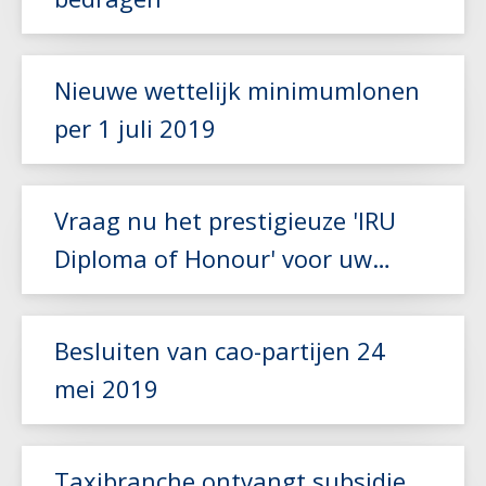
Nieuwe wettelijk minimumlonen
Lees meer
per 1 juli 2019
Lees meer
Vraag nu het prestigieuze 'IRU
Diploma of Honour' voor uw
chauffeur aan!
Lees meer
Besluiten van cao-partijen 24
mei 2019
Lees meer
Taxibranche ontvangt subsidie