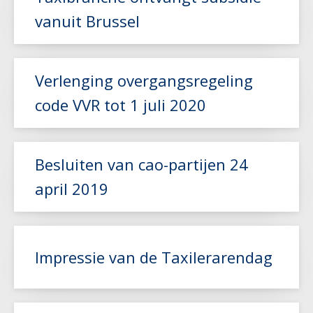
vanuit Brussel
Lees meer
Verlenging overgangsregeling
code VVR tot 1 juli 2020
Besluiten van cao-partijen 24
Lees meer
april 2019
Lees meer
Impressie van de Taxilerarendag
Lees meer