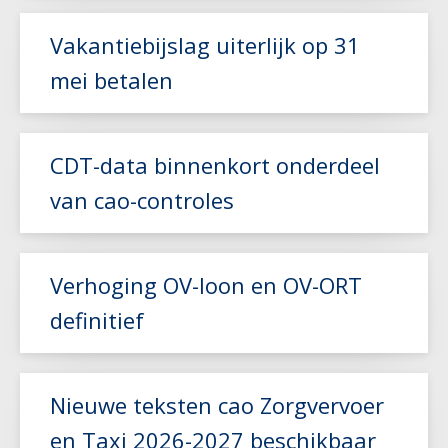
Vakantiebijslag uiterlijk op 31
mei betalen
Lees meer
CDT-data binnenkort onderdeel
van cao-controles
Lees meer
Verhoging OV-loon en OV-ORT
definitief
Lees meer
Nieuwe teksten cao Zorgvervoer
en Taxi 2026-2027 beschikbaar