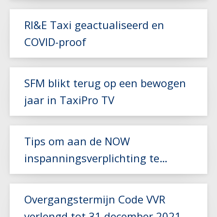
RI&E Taxi geactualiseerd en
Lees meer
COVID-proof
Lees meer
SFM blikt terug op een bewogen
jaar in TaxiPro TV
Lees meer
Tips om aan de NOW
inspanningsverplichting te
voldoen
Lees meer
Overgangstermijn Code VVR
verlengd tot 31 december 2021