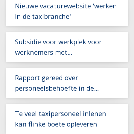
Nieuwe vacaturewebsite 'werken
in de taxibranche'
Subsidie voor werkplek voor
Lees meer
werknemers met
arbeidsbeperking
Lees meer
Rapport gereed over
personeelsbehoefte in de
zorgvervoer- en taxisector
Lees meer
Te veel taxipersoneel inlenen
kan flinke boete opleveren