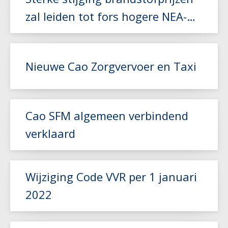
zal leiden tot fors hogere NEA-
index
Nieuwe Cao Zorgvervoer en Taxi
Lees meer
Cao SFM algemeen verbindend
verklaard
Lees meer
Wijziging Code VVR per 1 januari
Lees meer
2022
Lees meer