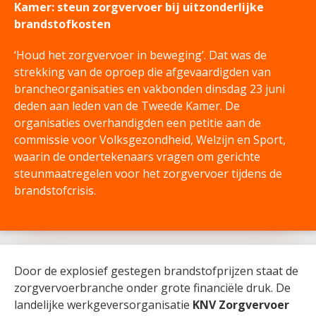
Kamer: steun zorgvervoer bij uitzonderlijke
brandstofkosten
‘Houd het zorgvervoer in beweging’. Dat was de
strekking van de oproep die afgevaardigden van
brancheorganisaties en vakbonden dinsdag 23 juni
deden aan leden van de Tweede Kamer. De
organisaties overhandigden een petitie aan de
commissie voor Volksgezondheid, Welzijn en Sport,
waarin de ondertekenaars vragen om gerichte
steunmaatregelen voor het zorgvervoer tijdens de
brandstofcrisis.
Door de explosief gestegen brandstofprijzen staat de
zorgvervoerbranche onder grote financiële druk. De
landelijke werkgeversorganisatie
KNV Zorgvervoer