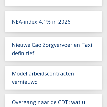
Lees meer
NEA-index 4,1% in 2026
Lees meer
Nieuwe Cao Zorgvervoer en Taxi
definitief
Model arbeidscontracten
vernieuwd
Lees meer
Lees meer
Overgang naar de CDT: wat u