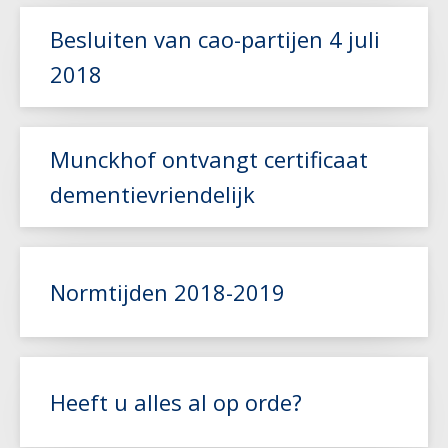
Besluiten van cao-partijen 4 juli
Lees meer
2018
Lees meer
Munckhof ontvangt certificaat
dementievriendelijk
Lees meer
Normtijden 2018-2019
Lees meer
Heeft u alles al op orde?
Lees meer