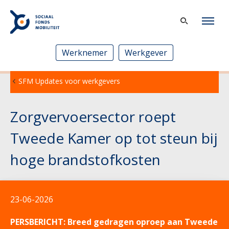
Werknemer
Werkgever
SFM Updates voor werkgevers
Zorgvervoersector roept
Tweede Kamer op tot steun bij
hoge brandstofkosten
23-06-2026
PERSBERICHT:
Breed gedragen oproep aan Tweede