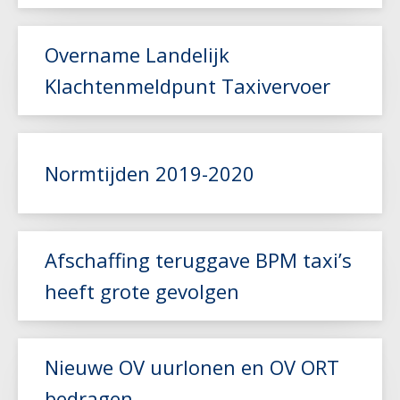
Lees meer
Overname Landelijk
Klachtenmeldpunt Taxivervoer
Lees meer
Normtijden 2019-2020
Afschaffing teruggave BPM taxi’s
Lees meer
heeft grote gevolgen
Lees meer
Nieuwe OV uurlonen en OV ORT
bedragen