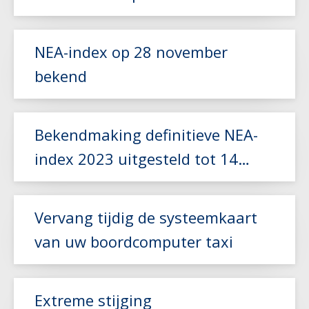
Lees meer
NEA-index op 28 november
bekend
Lees meer
Bekendmaking definitieve NEA-
index 2023 uitgesteld tot 14
november
Lees meer
Vervang tijdig de systeemkaart
van uw boordcomputer taxi
Extreme stijging
Lees meer