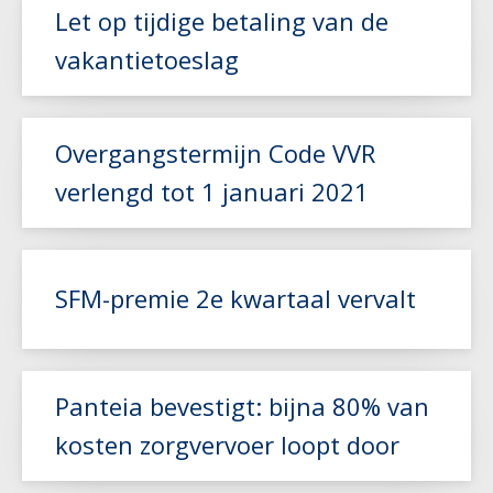
Let op tijdige betaling van de
vakantietoeslag
Lees meer
Overgangstermijn Code VVR
verlengd tot 1 januari 2021
Lees meer
SFM-premie 2e kwartaal vervalt
Lees meer
Panteia bevestigt: bijna 80% van
kosten zorgvervoer loopt door