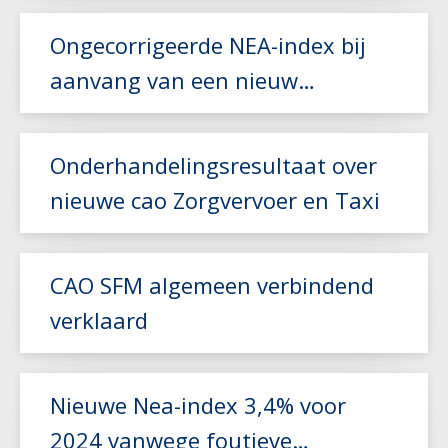
Lees meer
Ongecorrigeerde NEA-index bij
aanvang van een nieuw
vervoerscontract
Lees meer
Onderhandelingsresultaat over
nieuwe cao Zorgvervoer en Taxi
Lees meer
CAO SFM algemeen verbindend
verklaard
Lees meer
Nieuwe Nea-index 3,4% voor
2024 vanwege foutieve