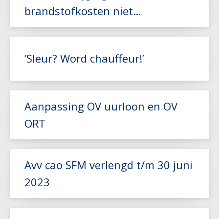
brandstofkosten niet
gecompenseerd door NEA-index
Lees meer
‘Sleur? Word chauffeur!’
Aanpassing OV uurloon en OV
ORT
Lees meer
Lees meer
Avv cao SFM verlengd t/m 30 juni
2023
Lees meer