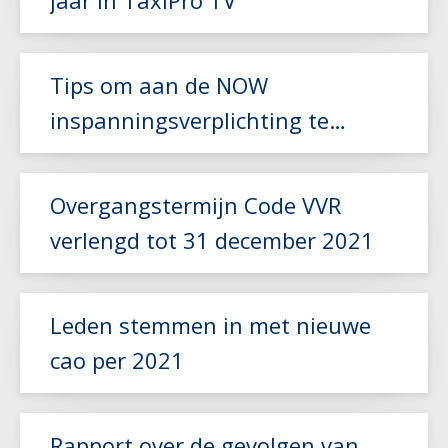
Lees meer
Tips om aan de NOW
inspanningsverplichting te
voldoen
Lees meer
Overgangstermijn Code VVR
verlengd tot 31 december 2021
Leden stemmen in met nieuwe
cao per 2021
Lees meer
Lees meer
Rapport over de gevolgen van