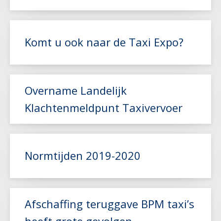
Lees meer
Komt u ook naar de Taxi Expo?
Lees meer
Overname Landelijk
Klachtenmeldpunt Taxivervoer
Lees meer
Normtijden 2019-2020
Afschaffing teruggave BPM taxi’s
Lees meer
heeft grote gevolgen
Lees meer