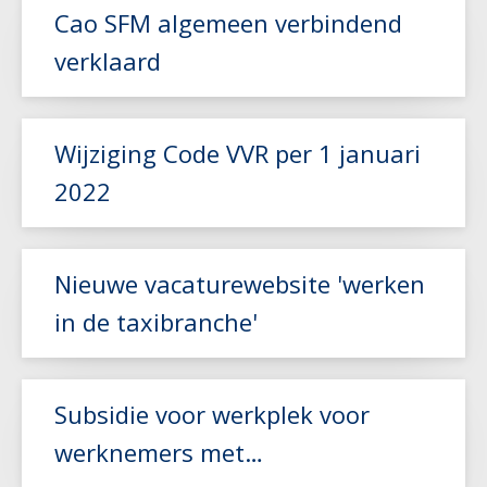
Cao SFM algemeen verbindend
verklaard
Lees meer
Wijziging Code VVR per 1 januari
Lees meer
2022
Lees meer
Nieuwe vacaturewebsite 'werken
in de taxibranche'
Subsidie voor werkplek voor
Lees meer
werknemers met