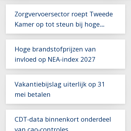
Zorgvervoersector roept Tweede
Kamer op tot steun bij hoge
brandstofkosten
Hoge brandstofprijzen van
invloed op NEA-index 2027
Lees meer
Vakantiebijslag uiterlijk op 31
mei betalen
Lees meer
CDT-data binnenkort onderdeel
van cao-controles
Lees meer