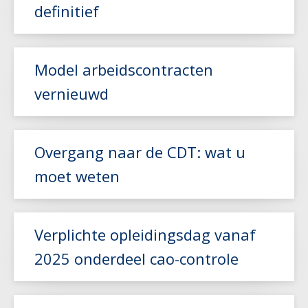
definitief
Model arbeidscontracten
vernieuwd
Lees meer
Lees meer
Overgang naar de CDT: wat u
moet weten
Lees meer
Verplichte opleidingsdag vanaf
2025 onderdeel cao-controle
Lees meer