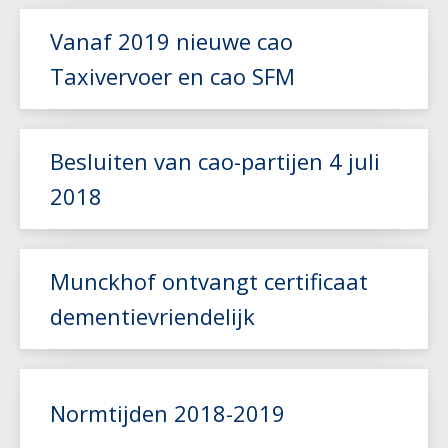
Vanaf 2019 nieuwe cao
Taxivervoer en cao SFM
Besluiten van cao-partijen 4 juli
Lees meer
2018
Lees meer
Munckhof ontvangt certificaat
dementievriendelijk
Lees meer
Normtijden 2018-2019