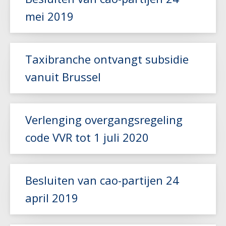
mei 2019
Lees meer
Taxibranche ontvangt subsidie
vanuit Brussel
Lees meer
Verlenging overgangsregeling
code VVR tot 1 juli 2020
Besluiten van cao-partijen 24
Lees meer
april 2019
Lees meer