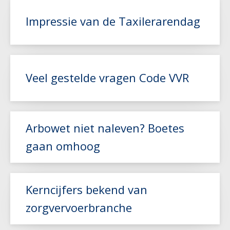
Impressie van de Taxilerarendag
Lees meer
Veel gestelde vragen Code VVR
Lees meer
Arbowet niet naleven? Boetes
gaan omhoog
Kerncijfers bekend van
Lees meer
zorgvervoerbranche
Lees meer