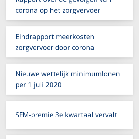
corona op het zorgvervoer
Eindrapport meerkosten
Lees meer
zorgvervoer door corona
Nieuwe wettelijk minimumlonen
Lees meer
per 1 juli 2020
Lees meer
SFM-premie 3e kwartaal vervalt
Lees meer