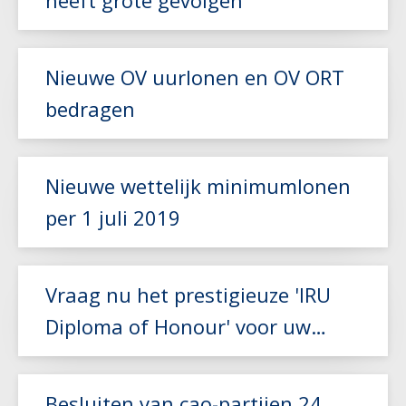
Nieuwe OV uurlonen en OV ORT
bedragen
Nieuwe wettelijk minimumlonen
Lees meer
per 1 juli 2019
Lees meer
Vraag nu het prestigieuze 'IRU
Diploma of Honour' voor uw
chauffeur aan!
Lees meer
Besluiten van cao-partijen 24