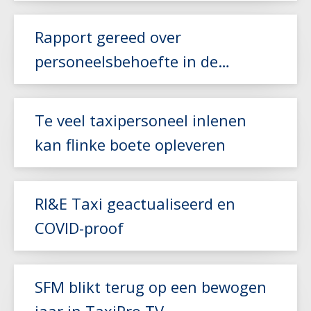
arbeidsbeperking
Lees meer
Rapport gereed over
personeelsbehoefte in de
zorgvervoer- en taxisector
Lees meer
Te veel taxipersoneel inlenen
kan flinke boete opleveren
RI&E Taxi geactualiseerd en
Lees meer
COVID-proof
Lees meer
SFM blikt terug op een bewogen
jaar in TaxiPro TV