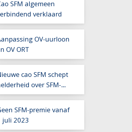
Cao SFM algemeen
Lees meer
verbindend verklaard
Aanpassing OV-uurloon
Lees meer
en OV ORT
Nieuwe cao SFM schept
Lees meer
helderheid over SFM-
Lees meer
premie
Geen SFM-premie vanaf
 juli 2023