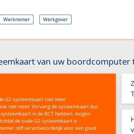
Werknemer
Werkgever
steemkaart van uw boordcomputer 
 de G2-systeemkaart niet meer
s
ok niet meer. Vervang de systeemkaart dus
G3-systeemkaart in de BCT hebben, mogen
, totdat de oude G2-systeemkaart is
rnemer zèlf verantwoordelijk voor een goed