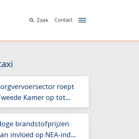
Contact
Zoek
taxi
Zorgvervoersector roept
Tweede Kamer op tot
teun bij hoge
brandstofkosten
Hoge brandstofprijzen
van invloed op NEA-index