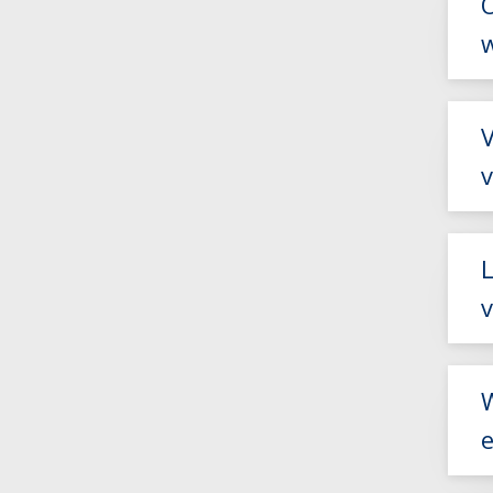
V
L
v