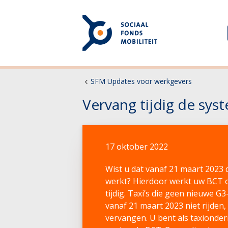
SFM Updates voor werkgevers
Vervang tijdig de sy
17 oktober 2022
Wist u dat vanaf 21 maart 2023
werkt? Hierdoor werkt uw BCT o
tijdig. Taxi’s die geen nieuwe 
vanaf 21 maart 2023 niet rijden
vervangen. U bent als taxionde