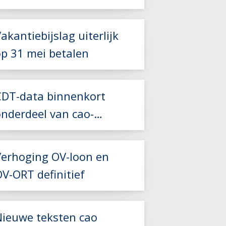
2027
akantiebijslag uiterlijk
op 31 mei betalen
Lees meer
Lees meer
CDT-data binnenkort
onderdeel van cao-
Lees meer
controles
Verhoging OV-loon en
V-ORT definitief
Lees meer
Nieuwe teksten cao