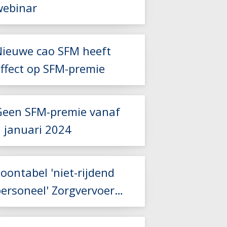
webinar
Nieuwe cao SFM heeft
Lees meer
effect op SFM-premie
Lees meer
Geen SFM-premie vanaf
1 januari 2024
oontabel 'niet-rijdend
personeel' Zorgvervoer
Lees meer
en Taxi aangepast