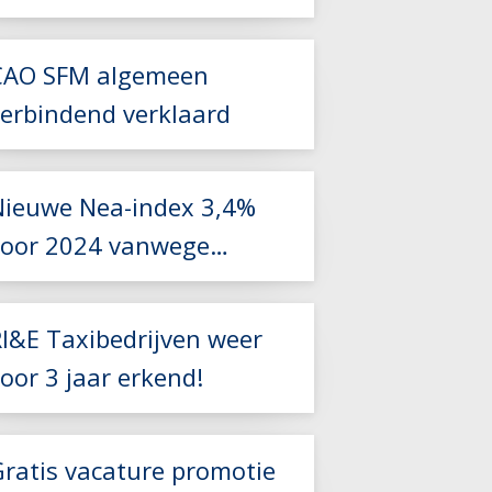
Zorgvervoer en Taxi
CAO SFM algemeen
Lees meer
verbindend verklaard
Lees meer
Nieuwe Nea-index 3,4%
voor 2024 vanwege
foutieve berekening
Lees meer
RI&E Taxibedrijven weer
oor 3 jaar erkend!
Lees meer
Gratis vacature promotie