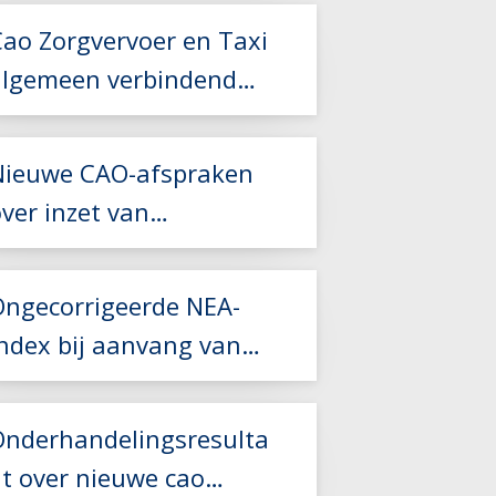
Cao Zorgvervoer en Taxi
algemeen verbindend
verklaard
Nieuwe CAO-afspraken
ver inzet van
Lees meer
kaderleden
Ongecorrigeerde NEA-
index bij aanvang van
Lees meer
een nieuw
vervoerscontract
Lees meer
Onderhandelingsresulta
at over nieuwe cao