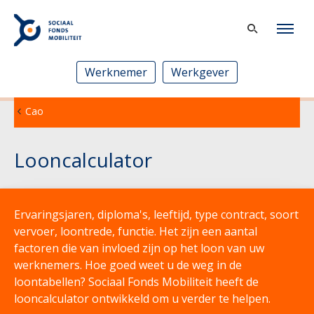
Werknemer
Werkgever
Cao
Looncalculator
Ervaringsjaren, diploma's, leeftijd, type contract, soort
vervoer, loontrede, functie. Het zijn een aantal
factoren die van invloed zijn op het loon van uw
werknemers. Hoe goed weet u de weg in de
loontabellen? Sociaal Fonds Mobiliteit heeft de
looncalculator ontwikkeld om u verder te helpen.