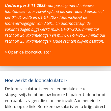
Update per 5-11-2025:
aanpassing met de nieuwe
loontabellen voor zowel rijdend als niet-rijdend personeel
per 01-01-2026 en 01-01-2027 (dus inclusief de
loonsverhogingen van 3,5%). En daarnaast zijn de
vakantiedagen bijgewerkt; m.i.v. 01-01-2026 minimaal
recht op 24 vakantiedagen en m.i.v. 01-01-2027 minimaal
recht op 25 vakantiedagen. Oude rechten blijven bestaan.
> Open de looncalculator
Hoe werkt de looncalculator?
De looncalculator is een rekenmodule die u
stapsgewijs helpt om uw loon te bepalen. U doorloopt
een aantal vragen die u online invult. Aan het einde
klikt u op de link 'Bereken uw salaris' en u krijgt direct