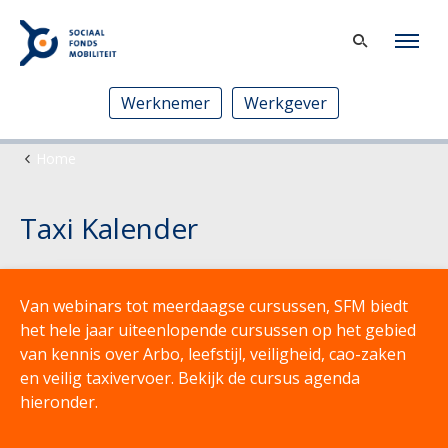
Werknemer
Werkgever
Home
Taxi Kalender
Van webinars tot meerdaagse cursussen, SFM biedt
het hele jaar uiteenlopende cursussen op het gebied
van kennis over Arbo, leefstijl, veiligheid, cao-zaken
en veilig taxivervoer. Bekijk de cursus agenda
hieronder.