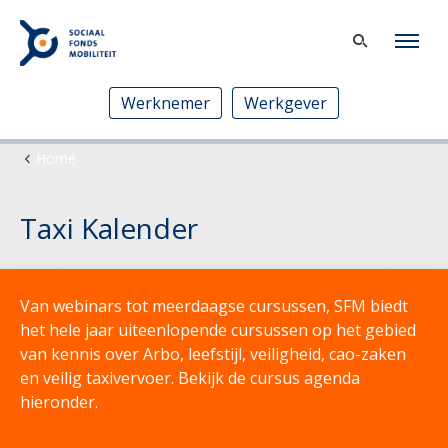
Werknemer
Werkgever
Home
Taxi Kalender
Van webinars tot meerdaagse cursussen, SFM biedt
het hele jaar uiteenlopende cursussen op het gebied
van kennis over Arbo, leefstijl, veiligheid, cao-zaken
en veilig taxivervoer. Bekijk de cursus agenda
hieronder.