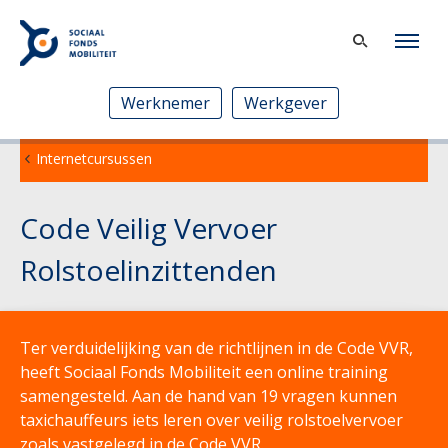
Werknemer
Werkgever
Internetcursussen
Code Veilig Vervoer
Rolstoelinzittenden
Ter verduidelijking van de richtlijnen in de Code VVR,
heeft Sociaal Fonds Mobiliteit een online training
samengesteld. Aan de hand van 19 vragen kunnen
taxichauffeurs iets leren over veilig rolstoelvervoer
zoals vastgelegd in de Code VVR.