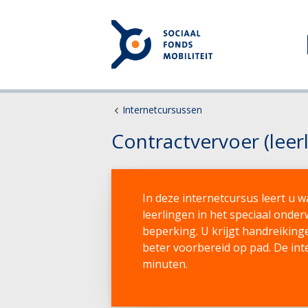
Internetcursussen
Contractvervoer (leer
In deze internetcursus leert u 
leerlingen in het speciaal onde
beperking. U krijgt handreikin
beter voorbereid op pad. De in
minuten.