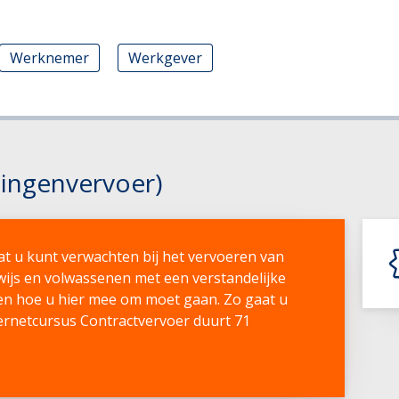
Werknemer
Werkgever
lingenvervoer)
wat u kunt verwachten bij het vervoeren van
rwijs en volwassenen met een verstandelijke
gen hoe u hier mee om moet gaan. Zo gaat u
ternetcursus Contractvervoer duurt 71