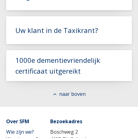
Uw klant in de Taxikrant?
Lees meer
Lees meer
1000e dementievriendelijk
certificaat uitgereikt
Lees meer
naar boven
Over SFM
Lees meer
Bezoekadres
Wie zijn we?
Boschweg 2