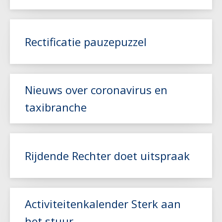
Lees meer
Rectificatie pauzepuzzel
Lees meer
Nieuws over coronavirus en
taxibranche
Lees meer
Rijdende Rechter doet uitspraak
Activiteitenkalender Sterk aan
het stuur