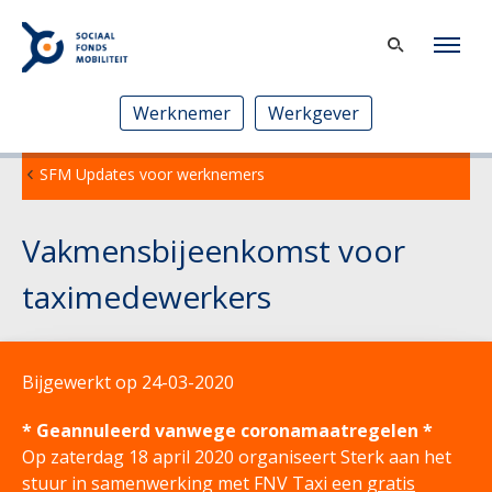
Werknemer
Werkgever
SFM Updates voor werknemers
Vakmensbijeenkomst voor
taximedewerkers
Bijgewerkt op 24-03-2020
* Geannuleerd vanwege coronamaatregelen *
Op zaterdag 18 april 2020 organiseert
Sterk aan het
stuur
in samenwerking met FNV Taxi een
gratis