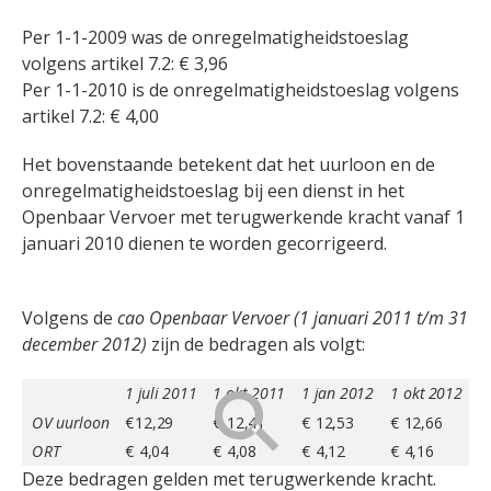
Per 1-1-2009 was de onregelmatigheidstoeslag
volgens artikel 7.2: € 3,96
Per 1-1-2010 is de onregelmatigheidstoeslag volgens
artikel 7.2: € 4,00
Het bovenstaande betekent dat het uurloon en de
onregelmatigheidstoeslag bij een dienst in het
Openbaar Vervoer met terugwerkende kracht vanaf 1
januari 2010 dienen te worden gecorrigeerd.
Volgens de
cao Openbaar Vervoer (1 januari 2011 t/m 31
december 2012)
zijn de bedragen als volgt:
1 juli 2011
1 okt 2011
1 jan 2012
1 okt 2012
OV uurloon
€12,29
€ 12,41
€ 12,53
€ 12,66
ORT
€ 4,04
€ 4,08
€ 4,12
€ 4,16
Deze bedragen gelden met terugwerkende kracht.