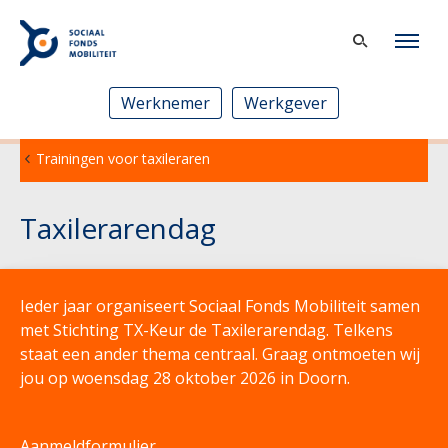
Werknemer
Werkgever
Trainingen voor taxileraren
Taxilerarendag
Ieder jaar organiseert Sociaal Fonds Mobiliteit samen
met Stichting TX-Keur de Taxilerarendag. Telkens
staat een ander thema centraal. Graag ontmoeten wij
jou op woensdag 28 oktober 2026 in Doorn.
Aanmeldformulier