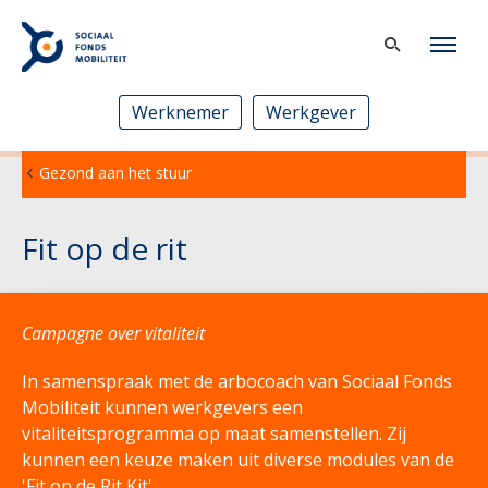
Werknemer
Werkgever
Gezond aan het stuur
Fit op de rit
Campagne over vitaliteit
In samenspraak met de arbocoach van Sociaal Fonds
Mobiliteit kunnen werkgevers een
vitaliteitsprogramma op maat samenstellen. Zij
kunnen een keuze maken uit diverse modules van de
'Fit op de Rit Kit'.