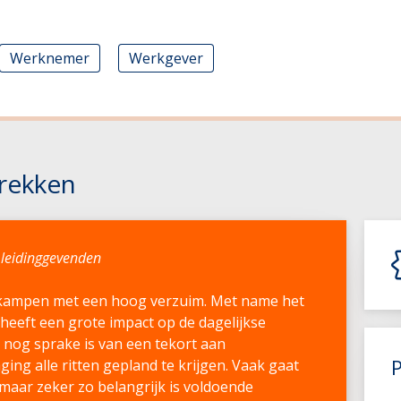
Werknemer
Werkgever
rekken
 leidinggevenden
e kampen met een hoog verzuim. Met name het
heeft een grote impact op de dagelijkse
 nog sprake is van een tekort aan
ging alle ritten gepland te krijgen. Vaak gaat
 maar zeker zo belangrijk is voldoende