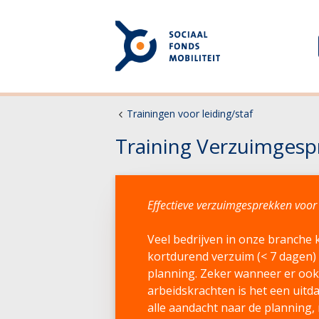
Trainingen voor leiding/staf
Training Verzuimgesp
Effectieve verzuimgesprekken voor
Veel bedrijven in onze branch
kortdurend verzuim (< 7 dagen) 
planning. Zeker wanneer er ook
arbeidskrachten is het een uitda
alle aandacht naar de planning,