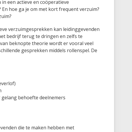
 in een actieve en coöperatieve
En hoe ga je om met kort frequent verzuim?
rzuim?
tieve verzuimgesprekken kan leidinggevenden
t bedrijf terug te dringen en zelfs te
an beknopte theorie wordt er vooral veel
chillende gesprekken middels rollenspel. De
verlof)
m
r gelang behoefte deelnemers
ggevenden die te maken hebben met